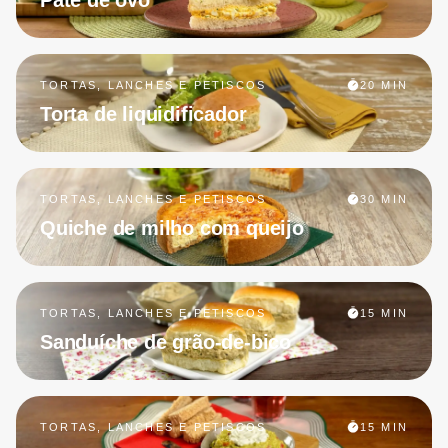
Patê de ovo
TORTAS, LANCHES E PETISCOS
20 MIN
Torta de liquidificador
TORTAS, LANCHES E PETISCOS
30 MIN
Quiche de milho com queijo
TORTAS, LANCHES E PETISCOS
15 MIN
Sanduíche de grão-de-bico
TORTAS, LANCHES E PETISCOS
15 MIN