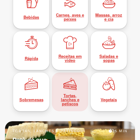
Carnes, aves e
Massas, arroz
Bebidas
peixes
e cia
Receitas em
Saladas e
Rápida
vídeo
sopas
Tortas,
Sobremesas
lanches e
Vegetais
petiscos
TORTAS, LANCHES E PETISCOS
15 MIN