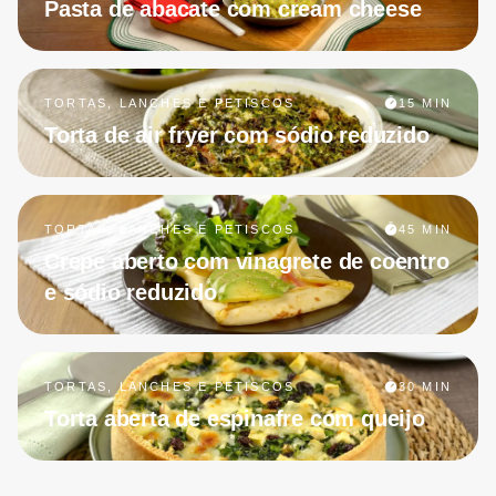
Pasta de abacate com cream cheese
TORTAS, LANCHES E PETISCOS
15 MIN
Torta de air fryer com sódio reduzido
TORTAS, LANCHES E PETISCOS
45 MIN
Crepe aberto com vinagrete de coentro
e sódio reduzido
TORTAS, LANCHES E PETISCOS
30 MIN
Torta aberta de espinafre com queijo