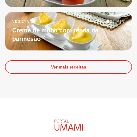
VEGETAIS
25 MIN
Creme de milho com renda de
parmesão
Ver mais receitas