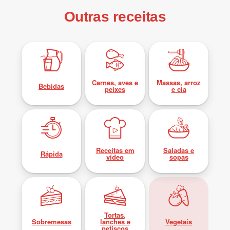
Outras receitas
Carnes, aves e
Massas, arroz
Bebidas
peixes
e cia
Receitas em
Saladas e
Rápida
vídeo
sopas
Tortas,
Sobremesas
lanches e
Vegetais
petiscos