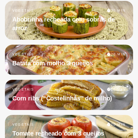
VEGETAIS
30 MIN
Abobrinha recheada com sobras de
arroz
VEGETAIS
20 MIN
Batata com molho 3 queijos
VEGETAIS
25 MIN
Corn ribs (“Costelinhas” de milho)
VEGETAIS
20 MIN
Tomate recheado com 3 queijos