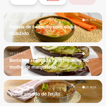
VEGETAIS
15 MIN
Salada de camarão com sódio
reduzido
VEGETAIS
25 MIN
Berinjela recheada com legumes ao
molho de manjericão
VEGETAIS
25 MIN
Quibe assado de feijão