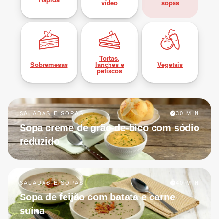
vídeo
sopas
Tortas,
Sobremesas
lanches e
Vegetais
petiscos
SALADAS E SOPAS
30 MIN
Sopa creme de grão-de-bico com sódio
reduzido
SALADAS E SOPAS
40 MIN
Sopa de feijão com batata e carne
suína