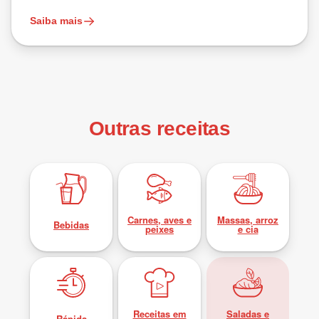
Saiba mais
Outras receitas
Carnes, aves e
Massas, arroz
Bebidas
peixes
e cia
Receitas em
Saladas e
Rápida