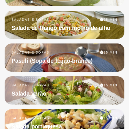
SALADAS E SOPAS
25 MIN
Salada de frango com molho de alho
SALADAS E SOPAS
25 MIN
Pasuli (Sopa de feijão-branco)
SALADAS E SOPAS
15 MIN
Salada verão
SALADAS E SOPAS
15 MIN
Salada portuguesa