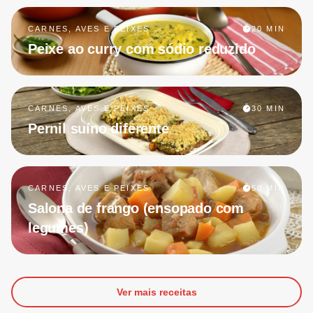
CARNES, AVES E PEIXES
20 MIN
Peixe ao curry com sódio reduzido
CARNES, AVES E PEIXES
30 MIN
Pernil suíno diferente
CARNES, AVES E PEIXES
50 MIN
Salona de frango (ensopado com
legumes)
Ver mais receitas