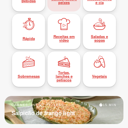
Bebidas
peixes
e cia
Receitas em
Saladas e
Rápida
vídeo
sopas
Tortas,
Sobremesas
lanches e
Vegetais
petiscos
CARNES, AVES E PEIXES
15 MIN
Salpicão de frango light