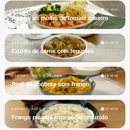
CARNES, AVES E PEIXES
50 MIN
Frango ao molho de tomate caseiro
CARNES, AVES E PEIXES
60 MIN
Cozido de carne com legumes
CARNES, AVES E PEIXES
40 MIN
Purê de abóbora com frango
CARNES, AVES E PEIXES
30 MIN
Frango picante com sódio reduzido