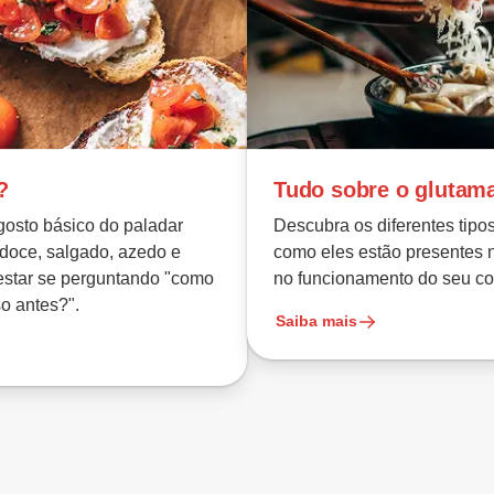
?
Tudo sobre o glutam
gosto básico do paladar
Descubra os diferentes tipo
doce, salgado, azedo e
como eles estão presentes 
estar se perguntando "como
no funcionamento do seu co
o antes?".
Saiba mais