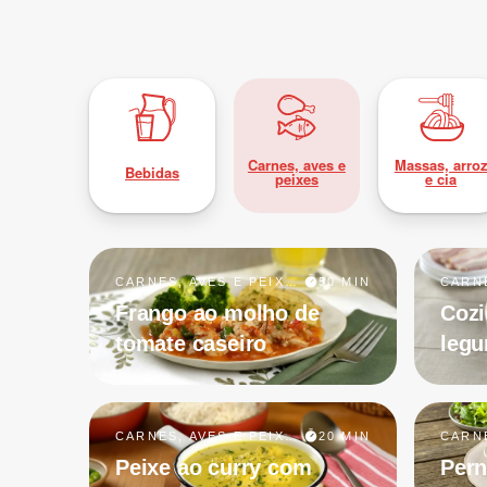
Carnes, aves e
Massas, arro
Bebidas
peixes
e cia
CARNES, AVES E PEIXES
50 MIN
Frango ao molho de
Cozi
tomate caseiro
leg
CARNES, AVES E PEIXES
20 MIN
Peixe ao curry com
Pern