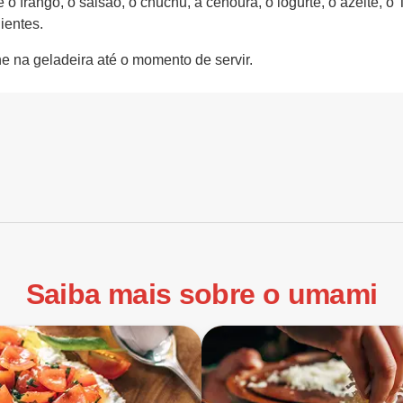
o frango, o salsão, o chuchu, a cenoura, o iogurte, o azeite,
ientes.
 na geladeira até o momento de servir.
Saiba mais sobre o umami