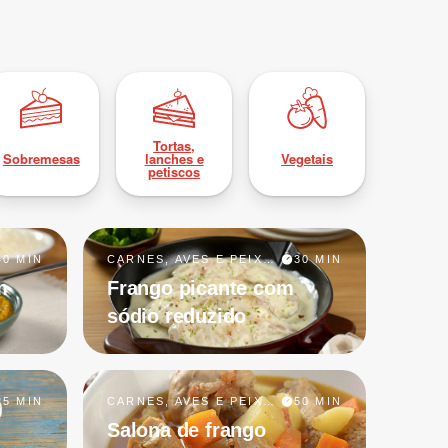
Tortas,
Sobremesas
lanches e
Vegetais
petiscos
40 MIN
CARNES, AVES E PEIXES
30 MIN
m
Frango picante com
sódio reduzido
25 MIN
CARNES, AVES E PEIXES
50 MIN
Salona de frango