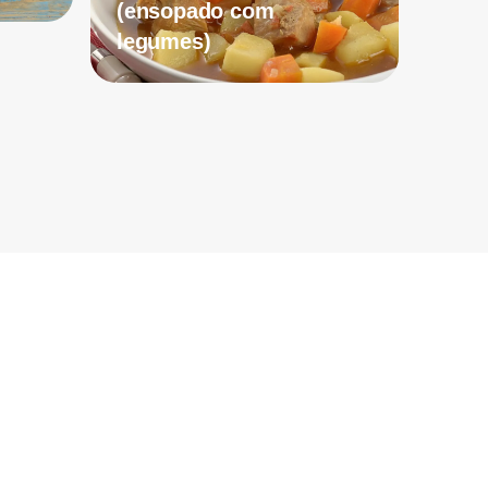
(ensopado com
legumes)