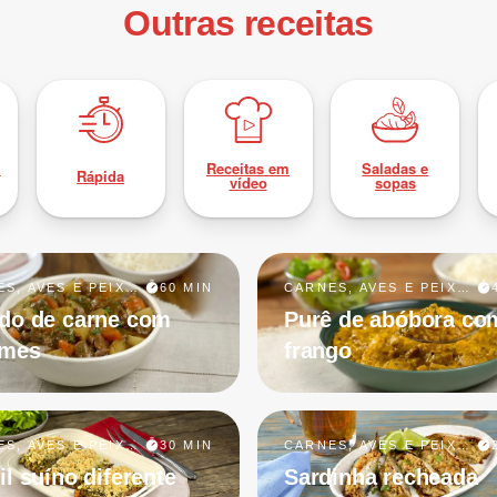
Outras receitas
z
Receitas em
Saladas e
Rápida
vídeo
sopas
CARNES, AVES E PEIXES
60 MIN
CARNES, AVES E PEIXES
do de carne com
Purê de abóbora co
umes
frango
CARNES, AVES E PEIXES
30 MIN
CARNES, AVES E PEIXES
il suíno diferente
Sardinha recheada