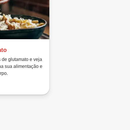
ato
s de glutamato e veja
na sua alimentação e
rpo.