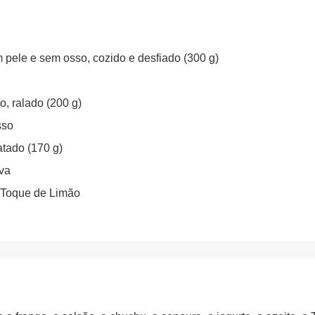
 pele e sem osso, cozido e desfiado (300 g)
, ralado (200 g)
sso
atado (170 g)
iva
Toque de Limão