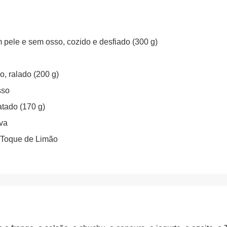
 pele e sem osso, cozido e desfiado (300 g)
, ralado (200 g)
sso
atado (170 g)
iva
Toque de Limão