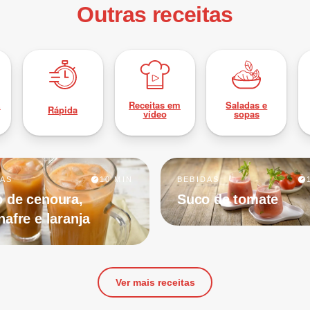
Outras receitas
z
Receitas em
Saladas e
Rápida
vídeo
sopas
DAS
10 MIN
BEBIDAS
 de cenoura,
Suco de tomate
nafre e laranja
Ver mais receitas