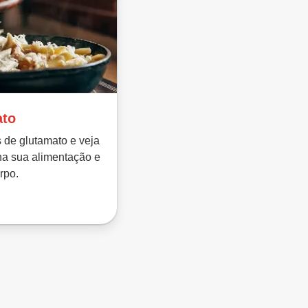
ato
s de glutamato e veja
na sua alimentação e
rpo.