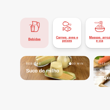
Carnes, aves e
Massas, arro
Bebidas
peixes
e cia
BEBIDAS
30 MIN
BEBI
Suco de milho
Suco
espi