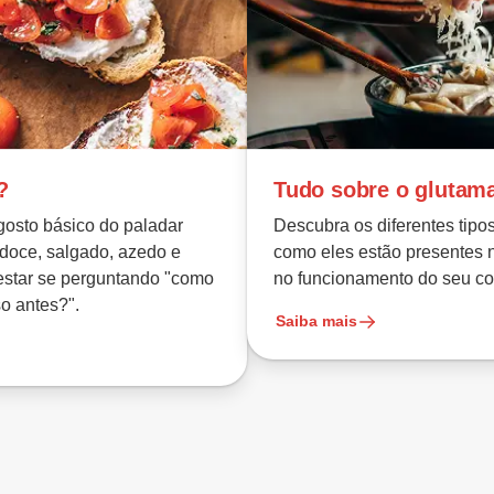
?
Tudo sobre o glutam
gosto básico do paladar
Descubra os diferentes tipo
doce, salgado, azedo e
como eles estão presentes 
estar se perguntando "como
no funcionamento do seu co
o antes?".
Saiba mais