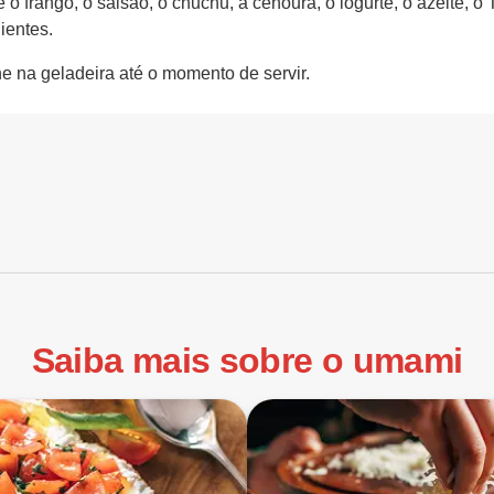
o frango, o salsão, o chuchu, a cenoura, o iogurte, o azeite,
ientes.
 na geladeira até o momento de servir.
Saiba mais sobre o umami