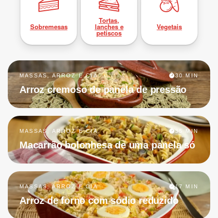
Tortas,
Sobremesas
lanches e
Vegetais
petiscos
MASSAS, ARROZ E CIA
30 MIN
Arroz cremoso de panela de pressão
MASSAS, ARROZ E CIA
35 MIN
Macarrão bolonhesa de uma panela só
MASSAS, ARROZ E CIA
17 MIN
Arroz de forno com sódio reduzido