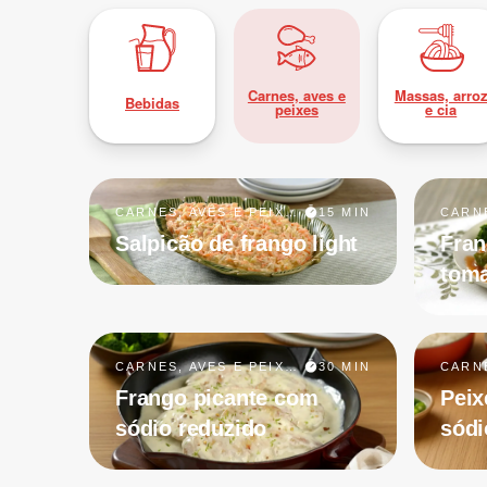
Carnes, aves e
Massas, arro
Bebidas
peixes
e cia
CARNES, AVES E PEIXES
15 MIN
Salpicão de frango light
Fran
toma
CARNES, AVES E PEIXES
30 MIN
Frango picante com
Peix
sódio reduzido
sódi