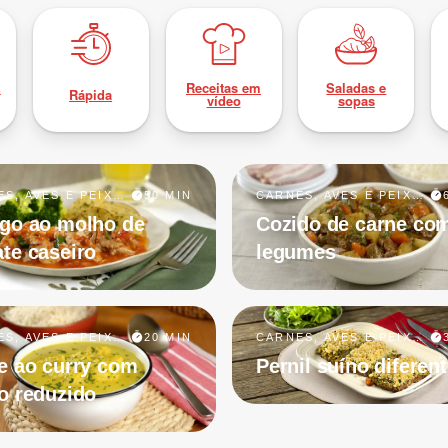
z
Receitas em
Saladas e
Rápida
vídeo
sopas
CARNES, AVES E PEIXES
50 MIN
CARNES, AVES E PEIXES
go ao molho de
Cozido de carne co
te caseiro
legumes
CARNES, AVES E PEIXES
20 MIN
CARNES, AVES E PEIXES
e ao curry com
Pernil suíno diferen
o reduzido