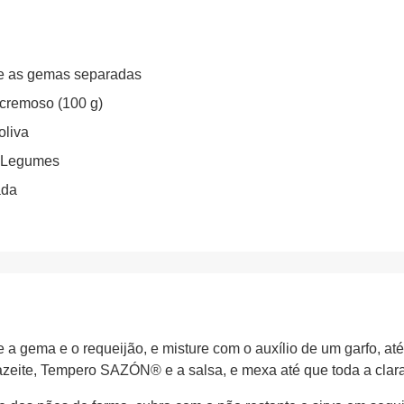
 e as gemas separadas
 cremoso (100 g)
oliva
 Legumes
ada
a gema e o requeijão, e misture com o auxílio de um garfo, até
 azeite, Tempero SAZÓN® e a salsa, e mexa até que toda a clara