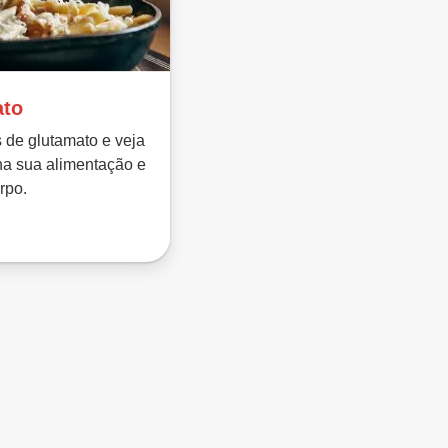
ato
s de glutamato e veja
na sua alimentação e
rpo.