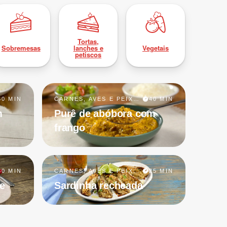
Tortas,
Sobremesas
lanches e
Vegetais
petiscos
60 MIN
CARNES, AVES E PEIXES
40 MIN
m
Purê de abóbora com
frango
30 MIN
CARNES, AVES E PEIXES
25 MIN
te
Sardinha recheada