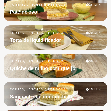
TORTAS, LANCHES E PETISCOS
15 MIN
Patê de ovo
TORTAS, LANCHES E PETISCOS
20 MIN
Torta de liquidificador
TORTAS, LANCHES E PETISCOS
30 MIN
Quiche de milho com queijo
TORTAS, LANCHES E PETISCOS
15 MIN
Sanduíche de grão-de-bico