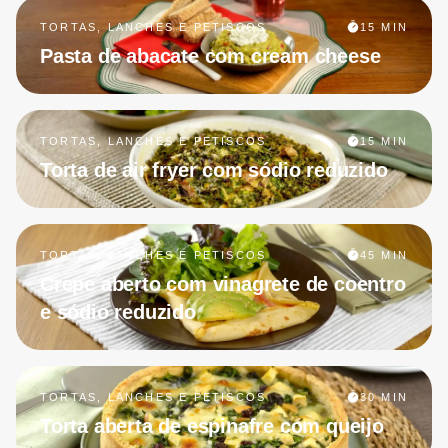
TORTAS, LANCHES E PETISCOS
15 MIN
Pasta de abacate com cream cheese
TORTAS, LANCHES E PETISCOS
15 MIN
Torta de air fryer com sódio reduzido
TORTAS, LANCHES E PETISCOS
45 MIN
Crepe aberto com vinagrete de coentro
e sódio reduzido
TORTAS, LANCHES E PETISCOS
30 MIN
Torta aberta de espinafre com queijo