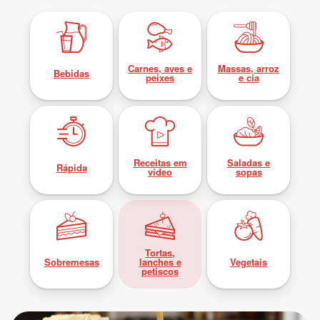
Carnes, aves e
Massas, arroz
Bebidas
peixes
e cia
Receitas em
Saladas e
Rápida
vídeo
sopas
Tortas,
Sobremesas
lanches e
Vegetais
petiscos