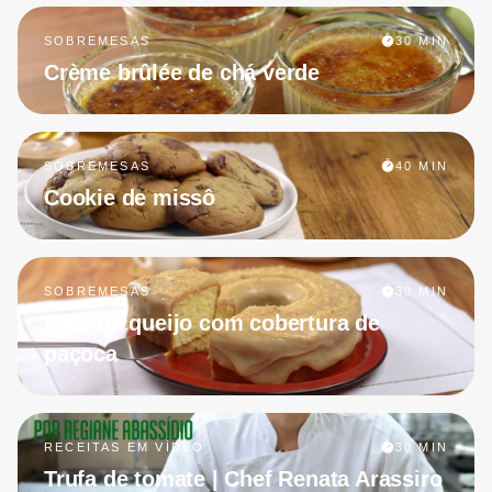
SOBREMESAS
30 MIN
Crème brûlée de chá verde
SOBREMESAS
40 MIN
Cookie de missô
SOBREMESAS
30 MIN
Bolo de queijo com cobertura de
paçoca
RECEITAS EM VÍDEO
30 MIN
Trufa de tomate | Chef Renata Arassiro