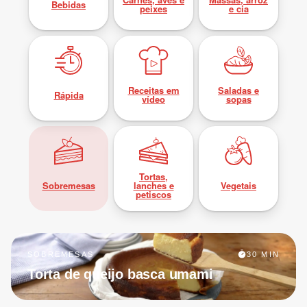
Bebidas
peixes
e cia
Receitas em
Saladas e
Rápida
vídeo
sopas
Tortas,
Sobremesas
lanches e
Vegetais
petiscos
SOBREMESAS
30 MIN
Torta de queijo basca umami