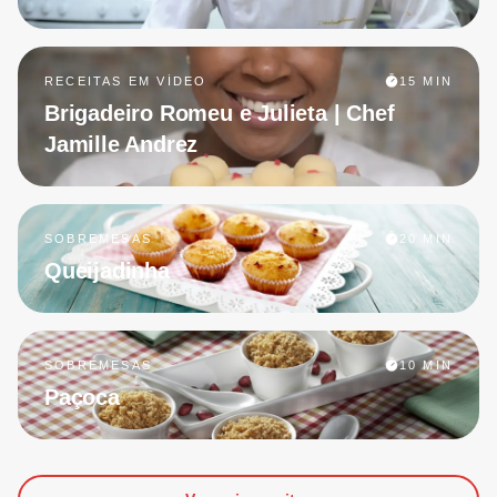
RECEITAS EM VÍDEO
15 MIN
Brigadeiro Romeu e Julieta | Chef
Jamille Andrez
SOBREMESAS
20 MIN
Queijadinha
SOBREMESAS
10 MIN
Paçoca