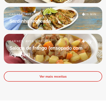
CARNES, AVES E PEIXES
25 MIN
Sardinha recheada
CARNES, AVES E PEIXES
50 MIN
Salona de frango (ensopado com
legumes)
Ver mais receitas