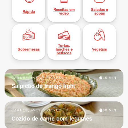
Receitas em
Saladas e
Rápida
vídeo
sopas
Tortas,
Sobremesas
lanches e
Vegetais
petiscos
CARNES, AVES E PEIXES
15 MIN
Salpicão de frango light
CARNES, AVES E PEIXES
60 MIN
Cozido de carne com legumes