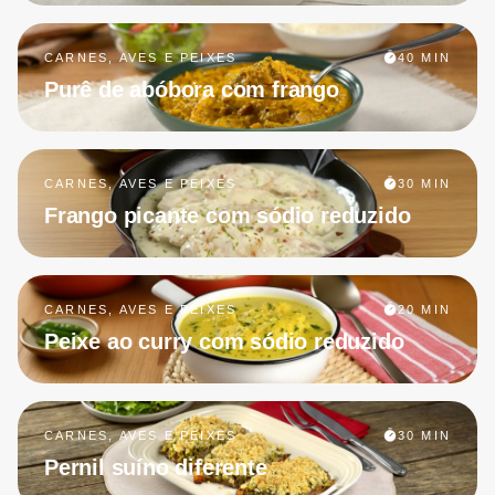
CARNES, AVES E PEIXES
40 MIN
Purê de abóbora com frango
CARNES, AVES E PEIXES
30 MIN
Frango picante com sódio reduzido
CARNES, AVES E PEIXES
20 MIN
Peixe ao curry com sódio reduzido
CARNES, AVES E PEIXES
30 MIN
Pernil suíno diferente