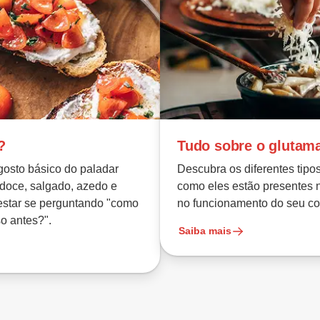
?
Tudo sobre o glutam
gosto básico do paladar
Descubra os diferentes tipo
doce, salgado, azedo e
como eles estão presentes 
estar se perguntando "como
no funcionamento do seu co
o antes?".
Saiba mais