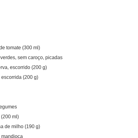
 de tomate (300 ml)
 verdes, sem caroço, picadas
rva, escorrido (200 g)
 escorrida (200 g)
Legumes
 (200 ml)
ha de milho (190 g)
de mandioca