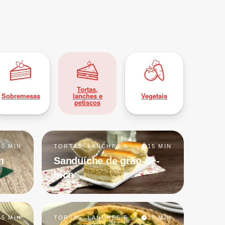
Tortas,
Sobremesas
lanches e
Vegetais
petiscos
30 MIN
TORTAS, LANCHES E PETISCOS
15 MIN
m
Sanduíche de grão-de-
bico
45 MIN
TORTAS, LANCHES E PETISCOS
30 MIN