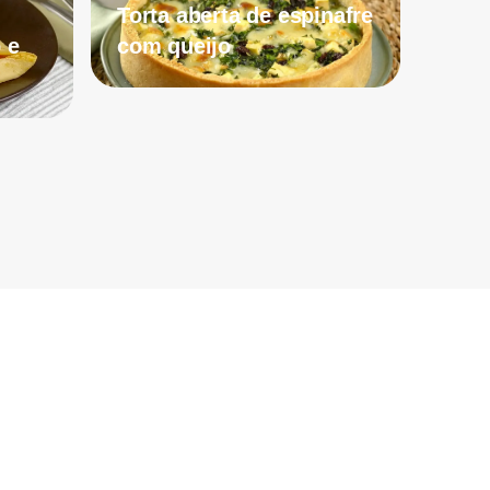
Torta aberta de espinafre
 e
com queijo