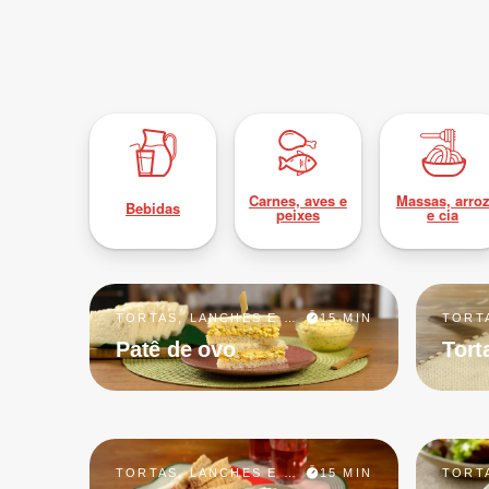
Carnes, aves e
Massas, arro
Bebidas
peixes
e cia
TORTAS, LANCHES E PETISCOS
15 MIN
Patê de ovo
Tort
TORTAS, LANCHES E PETISCOS
15 MIN