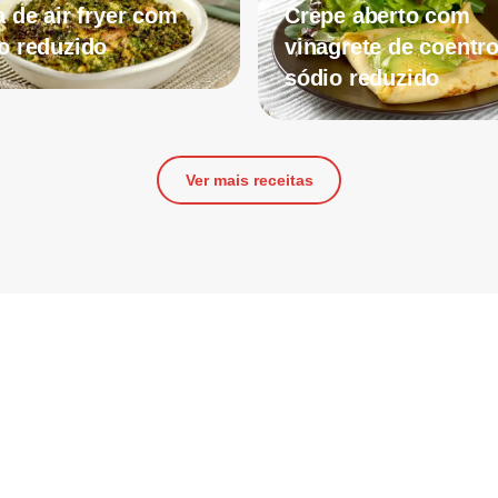
a de air fryer com
Crepe aberto com
o reduzido
vinagrete de coentro
sódio reduzido
Ver mais receitas