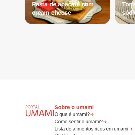
Pasta de abacate com
Tort
cream cheese
sódi
Sobre o umami
O que é umami?
Como sentir o umami?
Lista de alimentos ricos em umami