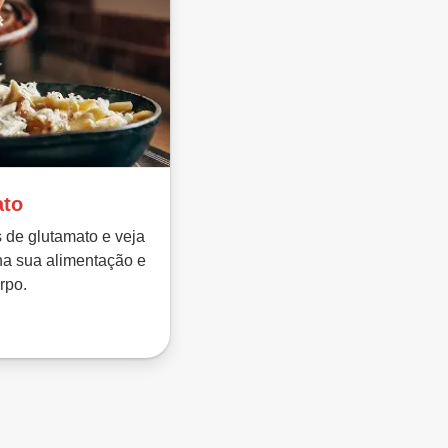
ato
s de glutamato e veja
na sua alimentação e
rpo.