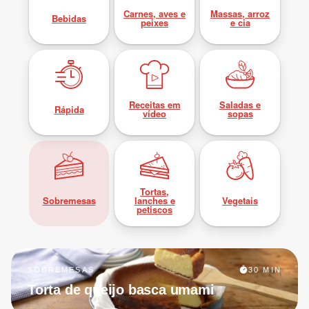
Carnes, aves e
Massas, arroz
Bebidas
peixes
e cia
Receitas em
Saladas e
Rápida
vídeo
sopas
Tortas,
Sobremesas
lanches e
Vegetais
petiscos
SOBREMESAS
30 MIN
Torta de queijo basca umami