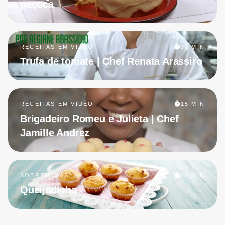
paçoca
RECEITAS EM VÍDEO
30 MIN
Trufa de tomate | Chef Renata Arassiro
RECEITAS EM VÍDEO
15 MIN
Brigadeiro Romeu e Julieta | Chef
Jamille Andrez
SOBREMESAS
20 MIN
Queijadinha