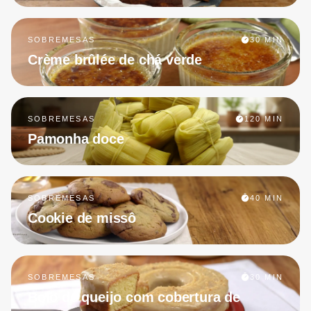
SOBREMESAS
30 MIN
Crème brûlée de chá verde
SOBREMESAS
120 MIN
Pamonha doce
SOBREMESAS
40 MIN
Cookie de missô
SOBREMESAS
30 MIN
Bolo de queijo com cobertura de