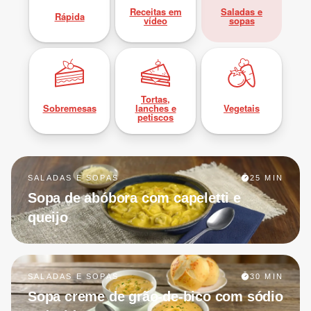
Receitas em
Saladas e
Rápida
vídeo
sopas
Tortas,
Sobremesas
lanches e
Vegetais
petiscos
SALADAS E SOPAS
25 MIN
Sopa de abóbora com capeletti e
queijo
SALADAS E SOPAS
30 MIN
Sopa creme de grão-de-bico com sódio