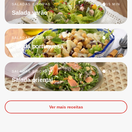
SALADAS E SOPAS
15 MIN
Salada verão
SALADAS E SOPAS
15 MIN
Salada portuguesa
SALADAS E SOPAS
15 MIN
Salada oriental
Ver mais receitas