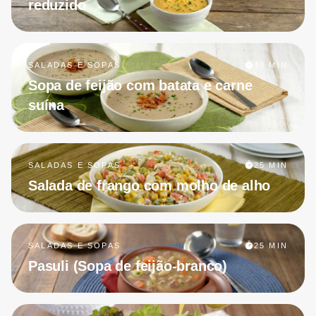
reduzido
SALADAS E SOPAS
40 MIN
Sopa de feijão com batata e carne
suína
SALADAS E SOPAS
25 MIN
Salada de frango com molho de alho
SALADAS E SOPAS
25 MIN
Pasuli (Sopa de feijão-branco)