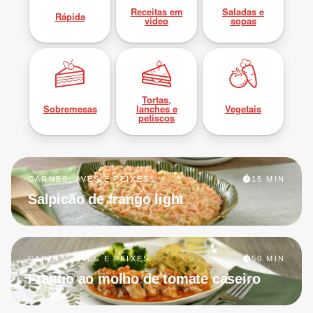
Receitas em
Saladas e
Rápida
vídeo
sopas
Tortas,
Sobremesas
lanches e
Vegetais
petiscos
CARNES, AVES E PEIXES
15 MIN
Salpicão de frango light
CARNES, AVES E PEIXES
50 MIN
Frango ao molho de tomate caseiro