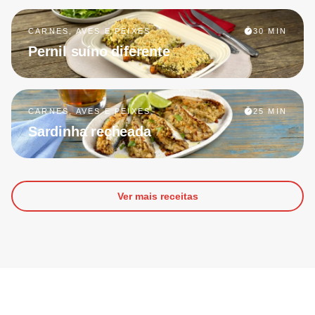
CARNES, AVES E PEIXES
30 MIN
Pernil suíno diferente
CARNES, AVES E PEIXES
25 MIN
Sardinha recheada
Ver mais receitas