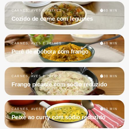
CARNES, AVES E PEIXES
60 MIN
Cozido de carne com legumes
CARNES, AVES E PEIXES
40 MIN
Purê de abóbora com frango
CARNES, AVES E PEIXES
30 MIN
Frango picante com sódio reduzido
CARNES, AVES E PEIXES
20 MIN
Peixe ao curry com sódio reduzido