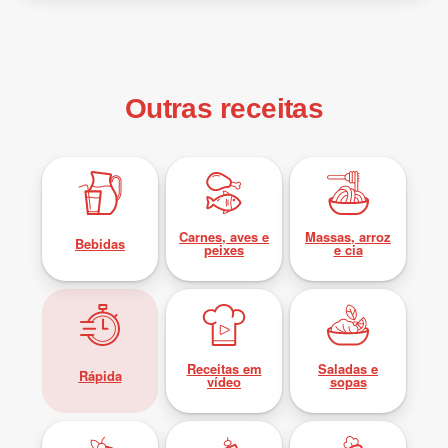
Outras receitas
Carnes, aves e
Massas, arroz
Bebidas
peixes
e cia
Receitas em
Saladas e
Rápida
vídeo
sopas