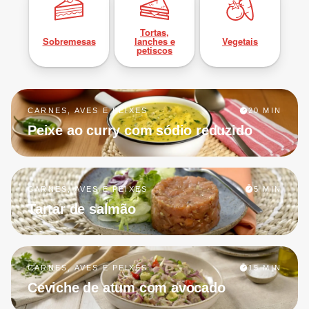
Tortas,
Sobremesas
lanches e
Vegetais
petiscos
CARNES, AVES E PEIXES
20 MIN
Peixe ao curry com sódio reduzido
CARNES, AVES E PEIXES
5 MIN
Tartar de salmão
CARNES, AVES E PEIXES
15 MIN
Ceviche de atum com avocado