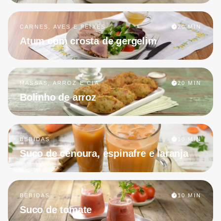
CARNES, AVES E PEIXES
20 MIN
Atum com crosta de gergelim
MASSAS, ARROZ E CIA
20 MIN
Bolinho de arroz
BEBIDAS
10 MIN
Suco de cenoura, espinafre e laranja
BEBIDAS
10 MIN
Suco de tomate