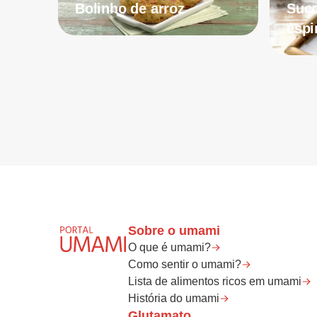
Bolinho de arroz
Suco
espi
Sobre o umami
O que é umami?
Como sentir o umami?
Lista de alimentos ricos em umami
História do umami
Glutamato