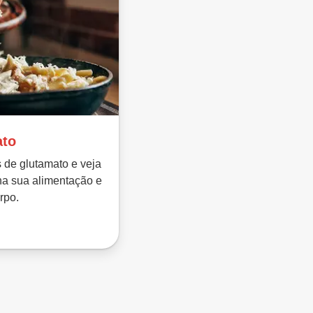
ato
s de glutamato e veja
na sua alimentação e
rpo.