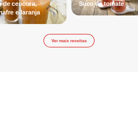
 de cenoura,
Suco de tomate
nafre e laranja
Ver mais receitas