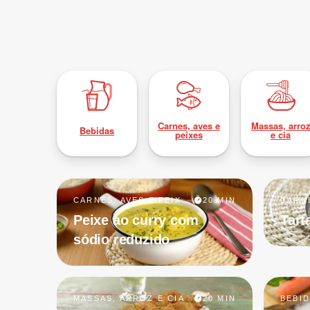
Carnes, aves e
Massas, arro
Bebidas
peixes
e cia
CARNES, AVES E PEIXES
20 MIN
CARNE
Peixe ao curry com
Tart
sódio reduzido
MASSAS, ARROZ E CIA
20 MIN
BEBI