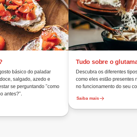
?
Tudo sobre o glutam
gosto básico do paladar
Descubra os diferentes tipo
doce, salgado, azedo e
como eles estão presentes 
estar se perguntando "como
no funcionamento do seu co
o antes?".
Saiba mais