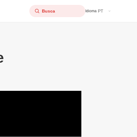
PT
Idioma
e