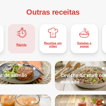
Outras receitas
z
Receitas em
Saladas e
Rápida
vídeo
sopas
S, AVES E PEIXES
5 MIN
CARNES, AVES E PEIXES
ar de salmão
Ceviche de atum co
avocado
DAS
10 MIN
BEBIDAS