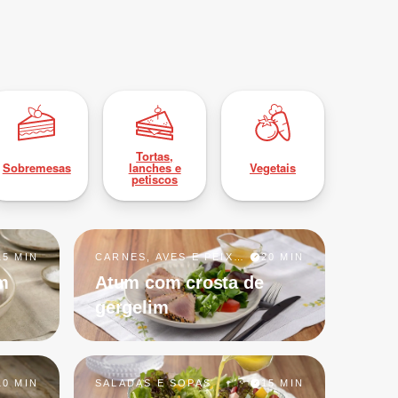
Tortas,
Sobremesas
lanches e
Vegetais
petiscos
15 MIN
CARNES, AVES E PEIXES
20 MIN
m
Atum com crosta de
gergelim
10 MIN
SALADAS E SOPAS
15 MIN