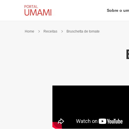
Ir direto ao conteúdo
Sobre o u
Home
Receitas
Bruschetta de tomate