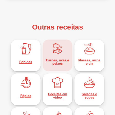
Outras receitas
Carnes, aves e
Massas, arroz
Bebidas
peixes
e cia
Receitas em
Saladas e
Rápida
vídeo
sopas