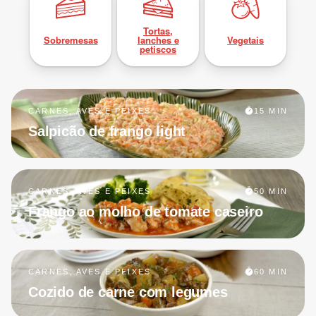
Tortas,
Sobremesas
lanches e
Vegetais
petiscos
CARNES, AVES E PEIXES
15 MIN
Salpicão de frango light
CARNES, AVES E PEIXES
50 MIN
Frango ao molho de tomate caseiro
CARNES, AVES E PEIXES
60 MIN
Cozido de carne com legumes