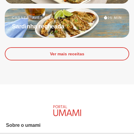
CARNES, AVES E PEIXES
25 MIN
Sardinha recheada
Ver mais receitas
Sobre o umami