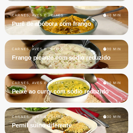
CARNES, AVES E PEIXES
40 MIN
Purê de abóbora com frango
CARNES, AVES E PEIXES
30 MIN
Frango picante com sódio reduzido
CARNES, AVES E PEIXES
20 MIN
Peixe ao curry com sódio reduzido
CARNES, AVES E PEIXES
30 MIN
Pernil suíno diferente