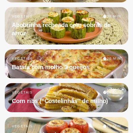
VEGETAIS
30 MIN
Abobrinha recheada com sobras de
arroz
VEGETAIS
20 MIN
Batata com molho 3 queijos
VEGETAIS
25 MIN
Corn ribs (“Costelinhas” de milho)
VEGETAIS
20 MIN