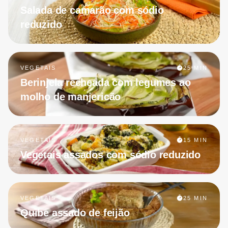
Salada de camarão com sódio
reduzido
VEGETAIS
25 MIN
Berinjela recheada com legumes ao
molho de manjericão
VEGETAIS
15 MIN
Vegetais assados com sódio reduzido
VEGETAIS
25 MIN
Quibe assado de feijão