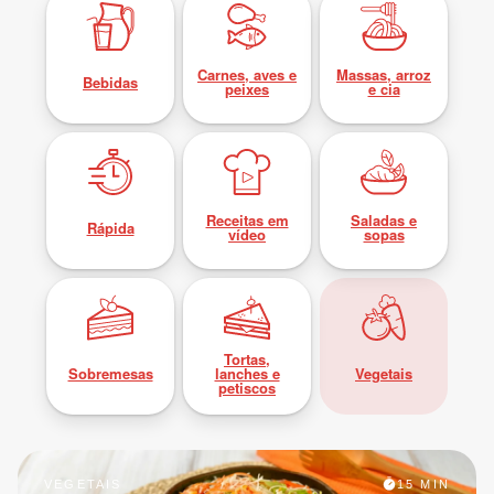
Carnes, aves e
Massas, arroz
Bebidas
peixes
e cia
Receitas em
Saladas e
Rápida
vídeo
sopas
Tortas,
Sobremesas
lanches e
Vegetais
petiscos
VEGETAIS
15 MIN