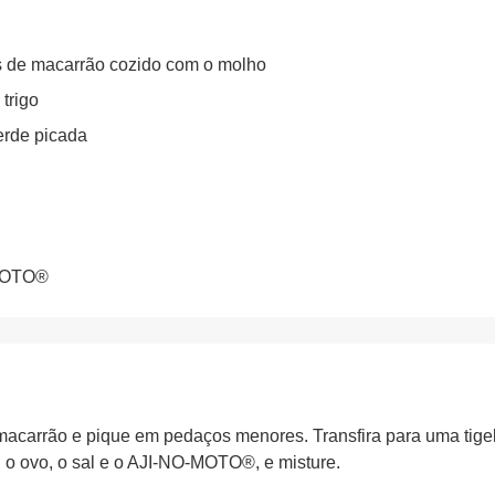
as de macarrão cozido com o molho
 trigo
erde picada
-MOTO®
acarrão e pique em pedaços menores. Transfira para uma tigela 
, o ovo, o sal e o AJI-NO-MOTO®, e misture.