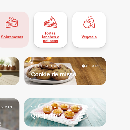
Tortas,
Sobremesas
lanches e
Vegetais
petiscos
20 MIN
SOBREMESAS
40 MIN
Cookie de missô
15 MIN
SOBREMESAS
20 MIN
Queijadinha
e