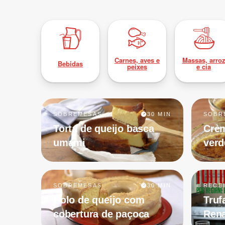
Carnes, aves e
Massas, arro
Bebidas
peixes
e cia
SOBREMESAS
30 MIN
SOBR
Torta de queijo basca
Crèm
umami
verd
SOBREMESAS
30 MIN
RECE
Bolo de queijo com
Truf
cobertura de paçoca
Rena