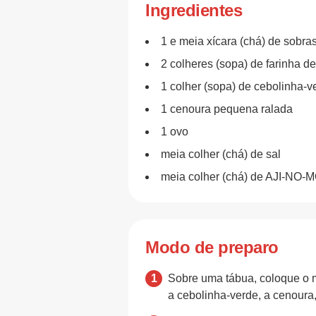
Ingredientes
1 e meia xícara (chá) de sobr
2 colheres (sopa) de farinha de
1 colher (sopa) de cebolinha-v
1 cenoura pequena ralada
1 ovo
meia colher (chá) de sal
meia colher (chá) de AJI-NO
Modo de preparo
Sobre uma tábua, coloque o m
a cebolinha-verde, a cenoura