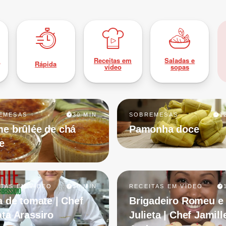
z
Receitas em
Saladas e
Rápida
vídeo
sopas
EMESAS
30 MIN
SOBREMESAS
1
e brûlée de chá
Pamonha doce
e
ITAS EM VÍDEO
30 MIN
RECEITAS EM VÍDEO
a de tomate | Chef
Brigadeiro Romeu e
ta Arassiro
Julieta | Chef Jamill