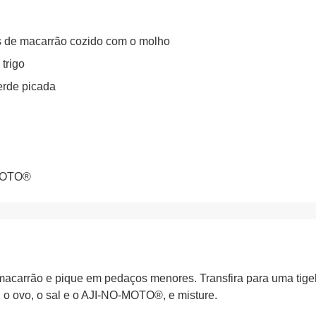
as de macarrão cozido com o molho
 trigo
erde picada
-MOTO®
acarrão e pique em pedaços menores. Transfira para uma tigela 
, o ovo, o sal e o AJI-NO-MOTO®, e misture.