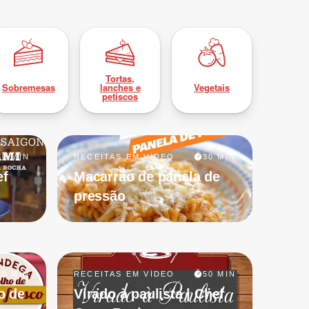
Tortas,
Sobremesas
lanches e
Vegetais
petiscos
30 MIN
RECEITAS EM VÍDEO
30 MIN
ef
Macarrão de panela de
pressão
40 MIN
RECEITAS EM VÍDEO
50 MIN
o de
Virado à paulista | Chef