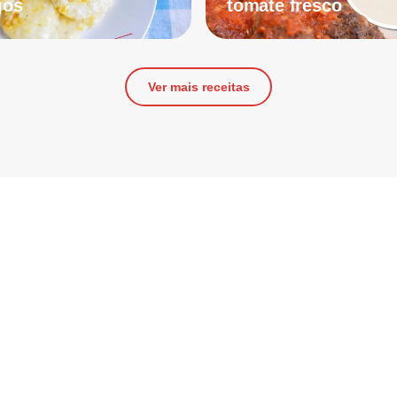
jos
tomate fresco
Ver mais receitas