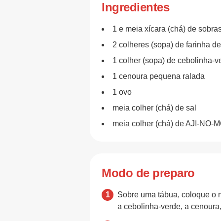
Ingredientes
1 e meia xícara (chá) de sobr
2 colheres (sopa) de farinha de
1 colher (sopa) de cebolinha-v
1 cenoura pequena ralada
1 ovo
meia colher (chá) de sal
meia colher (chá) de AJI-NO
Modo de preparo
Sobre uma tábua, coloque o m
a cebolinha-verde, a cenoura