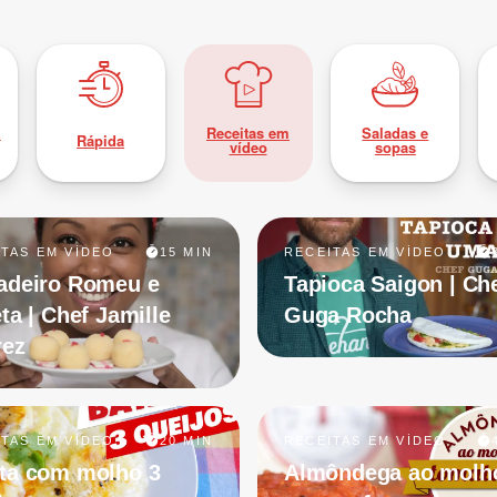
z
Receitas em
Saladas e
Rápida
vídeo
sopas
ITAS EM VÍDEO
15 MIN
RECEITAS EM VÍDEO
adeiro Romeu e
Tapioca Saigon | Ch
eta | Chef Jamille
Guga Rocha
rez
ITAS EM VÍDEO
20 MIN
RECEITAS EM VÍDEO
ta com molho 3
Almôndega ao molh