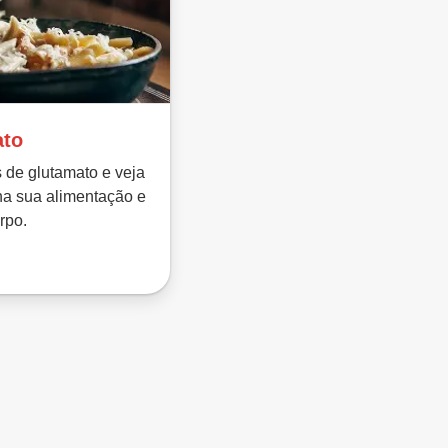
ato
s de glutamato e veja
na sua alimentação e
rpo.