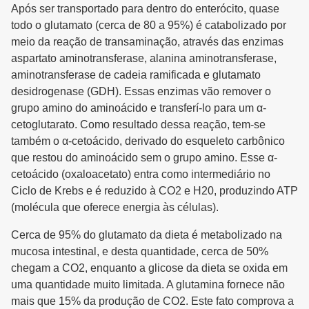
Após ser transportado para dentro do enterócito, quase
todo o glutamato (cerca de 80 a 95%) é catabolizado por
meio da reação de transaminação, através das enzimas
aspartato aminotransferase, alanina aminotransferase,
aminotransferase de cadeia ramificada e glutamato
desidrogenase (GDH). Essas enzimas vão remover o
grupo amino do aminoácido e transferí-lo para um α-
cetoglutarato. Como resultado dessa reação, tem-se
também o α-cetoácido, derivado do esqueleto carbônico
que restou do aminoácido sem o grupo amino. Esse α-
cetoácido (oxaloacetato) entra como intermediário no
Ciclo de Krebs e é reduzido à CO2 e H20, produzindo ATP
(molécula que oferece energia às células).
Cerca de 95% do glutamato da dieta é metabolizado na
mucosa intestinal, e desta quantidade, cerca de 50%
chegam a CO2, enquanto a glicose da dieta se oxida em
uma quantidade muito limitada. A glutamina fornece não
mais que 15% da produção de CO2. Este fato comprova a