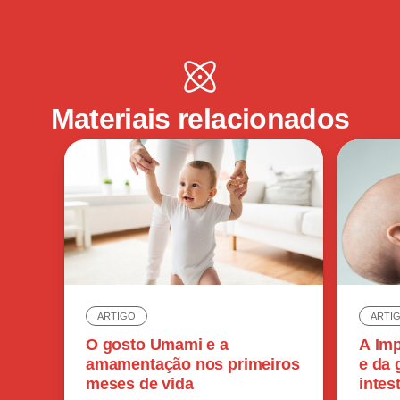
Materiais relacionados
ARTIGO
ARTI
O gosto Umami e a
A Imp
amamentação nos primeiros
e da 
meses de vida
intes