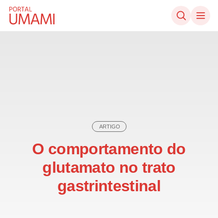
Ir direto ao conteúdo
ARTIGO
O comportamento do
glutamato no trato
gastrintestinal