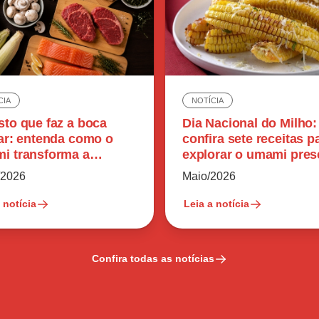
CIA
NOTÍCIA
sto que faz a boca
Dia Nacional do Milho:
var: entenda como o
confira sete receitas p
i transforma a
explorar o umami pres
epção dos alimentos
no ingrediente
/2026
Maio/2026
 notícia
Leia a notícia
Confira todas as notícias