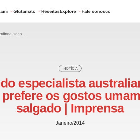
mami
Glutamato
Receitas
Explore
Fale conosco
Segundo especialista australiano, ser humano prefere os gostos umami, doce e salgado | Imprensa
NOTÍCIA
o especialista australia
prefere os gostos umami
salgado | Imprensa
Janeiro/2014