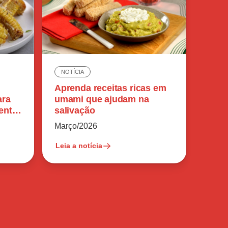
NOTÍCIA
Aprenda receitas ricas em
ara
umami que ajudam na
ente
salivação
Março/2026
Leia a notícia