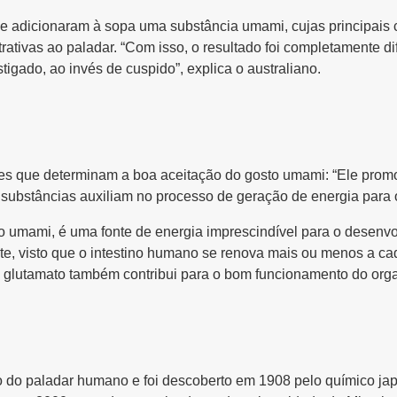
ipe adicionaram à sopa uma substância umami, cujas principais c
trativas ao paladar. “Com isso, o resultado foi completamente d
igado, ao invés de cuspido”, explica o australiano.
res que determinam a boa aceitação do gosto umami: “Ele promo
 substâncias auxiliam no processo de geração de energia para o 
 umami, é uma fonte de energia imprescindível para o desenvolv
nte, visto que o intestino humano se renova mais ou menos a ca
 o glutamato também contribui para o bom funcionamento do or
o do paladar humano e foi descoberto em 1908 pelo químico jap