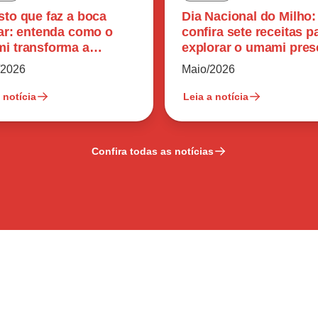
sto que faz a boca
Dia Nacional do Milho:
var: entenda como o
confira sete receitas p
i transforma a
explorar o umami pres
epção dos alimentos
no ingrediente
/2026
Maio/2026
 notícia
Leia a notícia
Confira todas as notícias