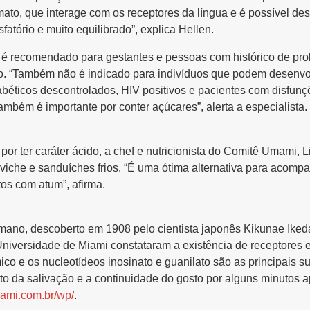
mato, que interage com os receptores da língua e é possível d
fatório e muito equilibrado”, explica Hellen.
 é recomendado para gestantes e pessoas com histórico de pro
ão. “Também não é indicado para indivíduos que podem desenvo
abéticos descontrolados, HIV positivos e pacientes com disfunç
mbém é importante por conter açúcares”, alerta a especialista.
or ter caráter ácido, a chef e nutricionista do Comitê
Umami
, 
che e sanduíches frios. “É uma ótima alternativa para acompan
tos com atum”, afirma.
mano, descoberto em 1908 pelo cientista japonês Kikunae Ikeda
iversidade de Miami constataram a existência de receptores es
ico e os nucleotídeos inosinato e guanilato são as principais 
 da salivação e a continuidade do gosto por alguns minutos a
ami.com.br/wp/
.