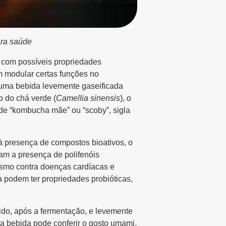
ara saúde
 com possíveis propriedades
m modular certas funções no
é uma bebida levemente gaseificada
o do chá verde (
Camellia sinensis
), o
de “kombucha mãe” ou “scoby”, sigla
 à presença de compostos bioativos, o
am a presença de polifenóis
ismo contra doenças cardíacas e
a podem ter propriedades probióticas,
ido, após a fermentação, e levemente
a bebida pode conferir o gosto
umami
,