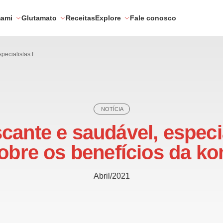
mami
Glutamato
Receitas
Explore
Fale conosco
Refrescante e saudável, especialistas falam sobre os benefícios da kombucha
NOTÍCIA
cante e saudável, especi
obre os benefícios da 
Abril/2021