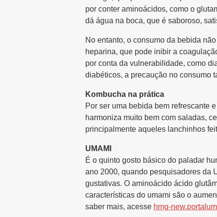
por conter aminoácidos, como o gluta
dá água na boca, que é saboroso, satis
No entanto, o consumo da bebida não
heparina, que pode inibir a coagulaç
por conta da vulnerabilidade, como di
diabéticos, a precaução no consumo ta
Kombucha na prática
Por ser uma bebida bem refrescante e p
harmoniza muito bem com saladas, cevi
principalmente aqueles lanchinhos fei
UMAMI
É o quinto gosto básico do paladar hu
ano 2000, quando pesquisadores da Un
gustativas. O aminoácido ácido glutâm
características do
umami
são o aumento
saber mais, acesse
hmg-new.portalum