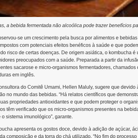
s, a bebida fermentada não alcoólica pode trazer benefícios p
bservou-se um crescimento pela busca por alimentos e bebidas
ompostos com potenciais efeitos benéficos à saúde e que pode
o do risco de certas doenças. De origem asiática, o kombucha 
midores preocupados com a saúde. Preparada a partir da infusã
ientes sacarose e micro-organismos fermentadores, chamados 
duras em inglês.
consultora do Comitê
Umami
, Hellen Maluly, sugere que devido
o no mundo das bebidas. “Há relatos científicos que demonstr
suas propriedades antioxidantes e que podem proteger o organ
dos têm verificado que os micro-organismos presentes na bebid
e o sistema imunológico”, garante.
bucha apresenta os gostos doce, devido à adição de açúcar, ác
 composição e da torra do chá utilizado. “No fim do processo 