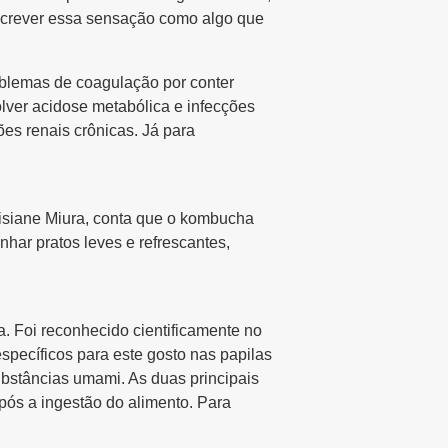
escrever essa sensação como algo que
blemas de coagulação por conter
lver acidose metabólica e infecções
ões renais crônicas. Já para
Lisiane Miura, conta que o kombucha
har pratos leves e refrescantes,
. Foi reconhecido cientificamente no
pecíficos para este gosto nas papilas
substâncias
umami
. As duas principais
pós a ingestão do alimento. Para