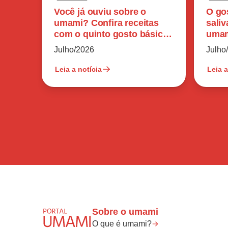
Você já ouviu sobre o
O go
umami? Confira receitas
sali
com o quinto gosto básico
umam
do paladar humano
perc
Julho/2026
Julho
Leia a notícia
Leia a
Sobre o umami
O que é umami?