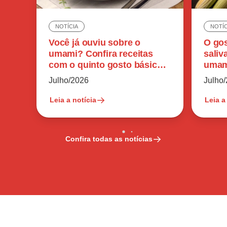
NOTÍCIA
NOTÍC
Você já ouviu sobre o
O gos
umami? Confira receitas
saliv
com o quinto gosto básico
umam
do paladar humano
perc
Julho/2026
Julho
Leia a notícia
Leia a
Confira todas as notícias