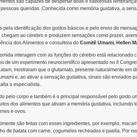
imentos são capazes de despertar boas e saborosas lembranç
m pessoas queridas. Conhecida como memória gustativa, a sen
s pela identificação dos gostos básicos e pelo envio de mensa
los chegam ao cérebro e produzem sensações como prazer, aver
iência dos Alimentos e consultora do
Comitê Umami, Hellen M
mida interagem com as funções do cérebro está relacionado 
s de um experimento neurocientífico apresentado no II Congre
tam, mostraram que o glutamato, presente naturalmente em di
 umami e, ao ativar a sensação gustativa, sinais são enviados 
lta a especialista.
o pelo corpo e também é o principal responsável pelo gosto um
tos dos alimentos que ativam a memória gustativa, incluindo t
rnes e ovos.
eralmente são feitas com esses ingredientes, por exemplo, maca
ho de batata com carne, cogumelos recheados e paella. Por iss