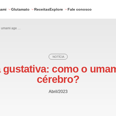
mami
Glutamato
Receitas
Explore
Fale conosco
Memória gustativa: como o umami age no cérebro?
NOTÍCIA
 gustativa: como o umam
cérebro?
Abril/2023