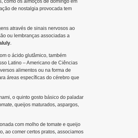
as, como os almoços de domingo em
sação de nostalgia provocada tem
gens através de sinais nervosos ao
são ou lembranças associadas a
aluly
.
com o ácido glutâmico, também
sso Latino – Americano de Ciências
versos alimentos ou na forma de
para áreas específicas do cérebro que
ami, o quinto gosto básico do paladar
omate, queijos maturados, aspargos,
rronada com molho de tomate e queijo
o, ao comer certos pratos, associamos