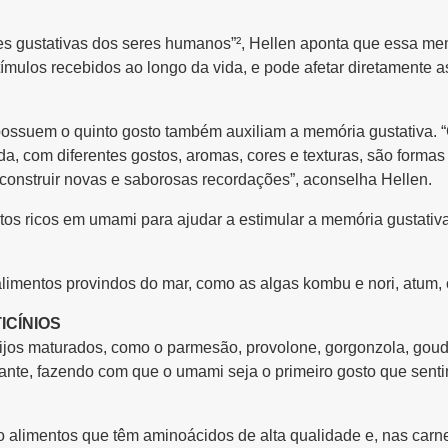
es gustativas dos seres humanos”², Hellen aponta que essa me
tímulos recebidos ao longo da vida, e pode afetar diretamente
 possuem o quinto gosto também auxiliam a memória gustativa.
da, com diferentes gostos, aromas, cores e texturas, são formas
onstruir novas e saborosas recordações”, aconselha Hellen.
tos ricos em umami para ajudar a estimular a memória gustativa
limentos provindos do mar, como as algas kombu e nori, atum, 
ICÍNIOS
ijos maturados, como o parmesão, provolone, gorgonzola, gouda,
nte, fazendo com que o umami seja o primeiro gosto que senti
ão alimentos que têm aminoácidos de alta qualidade e, nas car