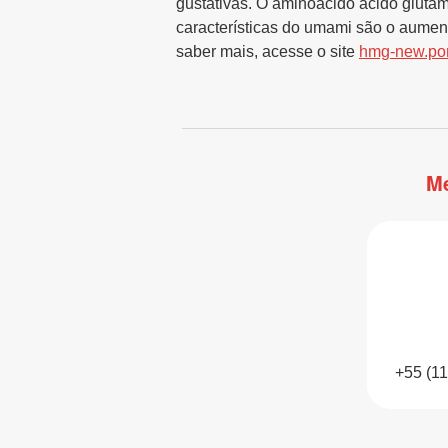
gustativas. O aminoácido ácido glutâm
características do umami são o aument
saber mais, acesse o site
hmg-new.por
Me
+55 (1