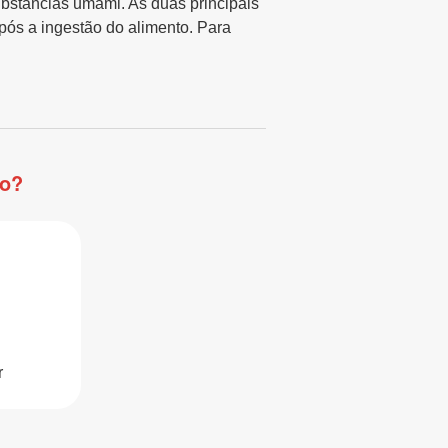
ubstâncias umami. As duas principais
pós a ingestão do alimento. Para
ro?
r