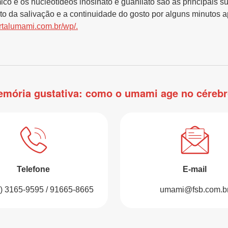
ico e os nucleotídeos inosinato e guanilato são as principais s
o da salivação e a continuidade do gosto por alguns minutos a
talumami.com.br/wp/.
mória gustativa: como o umami age no céreb
Telefone
E-mail
1) 3165-9595 / 91665-8665
umami@fsb.com.b