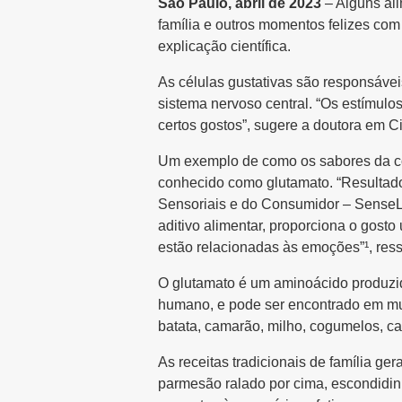
São Paulo, abril de 2023
– Alguns al
família e outros momentos felizes co
explicação científica.
As células gustativas são responsávei
sistema nervoso central. “Os estímu
certos gostos”, sugere a doutora em C
Um exemplo de como os sabores da co
conhecido como glutamato. “Resultado
Sensoriais e do Consumidor – SenseLa
aditivo alimentar, proporciona o gosto
estão relacionadas às emoções”¹, ressa
O glutamato é um aminoácido produzid
humano, e pode ser encontrado em mui
batata, camarão, milho, cogumelos, ca
As receitas tradicionais de família g
parmesão ralado por cima, escondidin