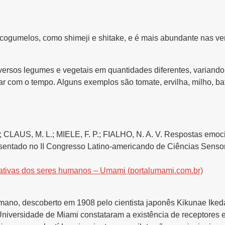
 cogumelos, como shimeji e shitake, e é mais abundante nas ve
versos legumes e vegetais em quantidades diferentes, variand
 com o tempo. Alguns exemplos são tomate, ervilha, milho, bata
CLAUS, M. L.; MIELE, F. P.; FIALHO, N. A. V. Respostas emoci
sentado no II Congresso Latino-americando de Ciências Sens
tativas dos seres humanos – Umami (portalumami.com.br)
mano, descoberto em 1908 pelo cientista japonês Kikunae Ikeda
iversidade de Miami constataram a existência de receptores es