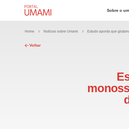
Ir direto ao conteúdo
Sobre o u
Home
Notícias sobre Umami
Voltar
Es
monossó