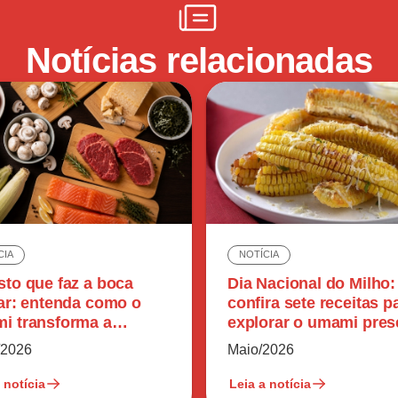
Notícias relacionadas
CIA
NOTÍCIA
sto que faz a boca
Dia Nacional do Milho:
var: entenda como o
confira sete receitas p
i transforma a
explorar o umami pres
epção dos alimentos
no ingrediente
/2026
Maio/2026
 notícia
Leia a notícia