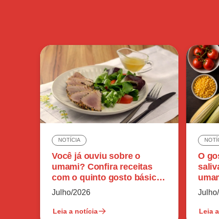
NOTÍCIA
NOTÍ
Você já ouviu sobre o
O go
umami? Confira receitas
sali
com o quinto gosto básico
umam
do paladar humano
perc
Julho/2026
Julho
Leia a notícia
Leia a