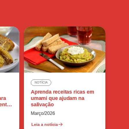
NOTÍCIA
Aprenda receitas ricas em
ara
umami que ajudam na
ente
salivação
Março/2026
Leia a notícia