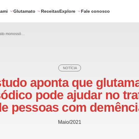
mami
Glutamato
Receitas
Explore
Fale conosco
Estudo aponta que glutamato monossódico pode ajudar no tratamento de pessoas com demência
NOTÍCIA
tudo aponta que glutam
dico pode ajudar no tr
de pessoas com demênci
Maio/2021