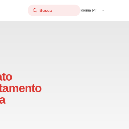
PT
Idioma
ato
atamento
a