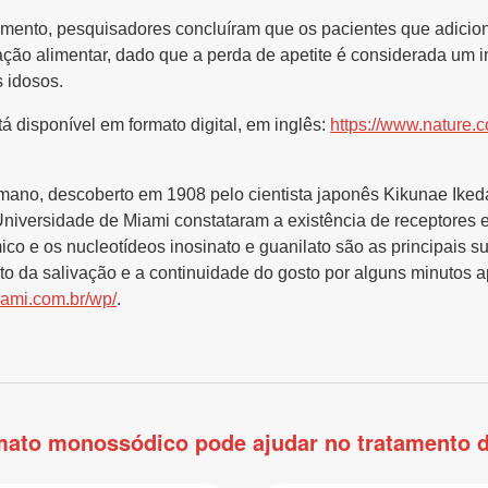
ento, pesquisadores concluíram que os pacientes que adicion
ção alimentar, dado que a perda de apetite é considerada um im
 idosos.
á disponível em formato digital, em inglês:
https://www.nature.
mano, descoberto em 1908 pelo cientista japonês Kikunae Ikeda
iversidade de Miami constataram a existência de receptores es
ico e os nucleotídeos inosinato e guanilato são as principais s
o da salivação e a continuidade do gosto por alguns minutos a
ami.com.br/wp/
.
mato monossódico pode ajudar no tratamento