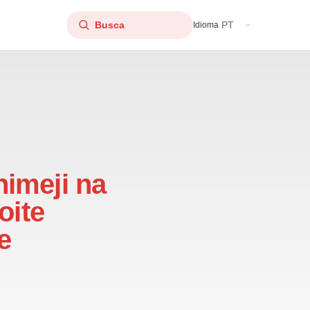
PT
Idioma
himeji na
oite
e