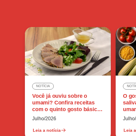
NOTÍCIA
NOTÍ
Você já ouviu sobre o
O go
umami? Confira receitas
sali
com o quinto gosto básico
umam
do paladar humano
perc
Julho/2026
Julho
Leia a notícia
Leia a