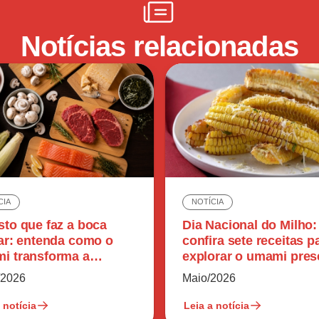
Notícias relacionadas
CIA
NOTÍCIA
sto que faz a boca
Dia Nacional do Milho:
var: entenda como o
confira sete receitas p
i transforma a
explorar o umami pres
epção dos alimentos
no ingrediente
/2026
Maio/2026
 notícia
Leia a notícia