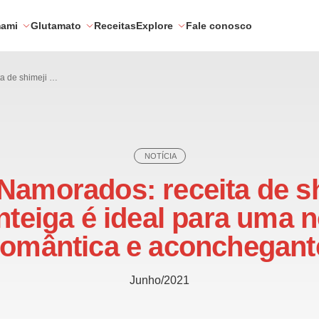
mami
Glutamato
Receitas
Explore
Fale conosco
Dia dos Namorados: receita de shimeji na manteiga é ideal para uma noite romântica e aconchegante
NOTÍCIA
Namorados: receita de s
teiga é ideal para uma n
romântica e aconchegant
Junho/2021