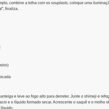
emplo, combine a tolha com os
souplasts
, coloque uma iluminaçã
, finaliza.
l
mirin)
picada
teiga e leve ao fogo alto para derreter. Junte o shimeji e ref
cio e o líquido formado secar. Acrescente o saquê e o molho s
líquido.