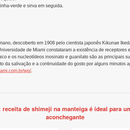
linha-verde e sirva em seguida.
mano, descoberto em 1908 pelo cientista japonês Kikunae Ikeda
iversidade de Miami constataram a existência de receptores es
ico e os nucleotídeos inosinato e guanilato são as principais s
o da salivação e a continuidade do gosto por alguns minutos a
ami.com.br/wp/
.
receita de shimeji na manteiga é ideal para u
aconchegante