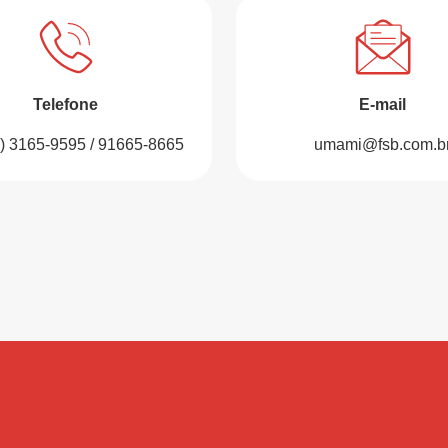
Telefone
E-mail
1) 3165-9595 / 91665-8665
umami@fsb.com.b