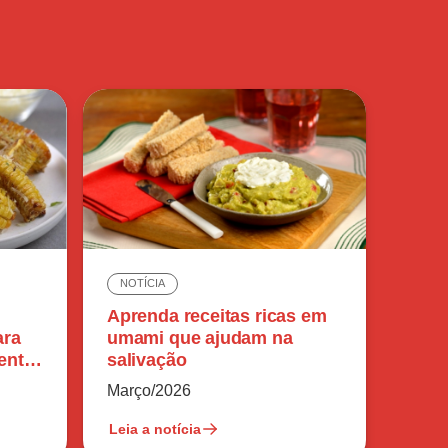
NOTÍCIA
Aprenda receitas ricas em
ara
umami que ajudam na
ente
salivação
Março/2026
Leia a notícia