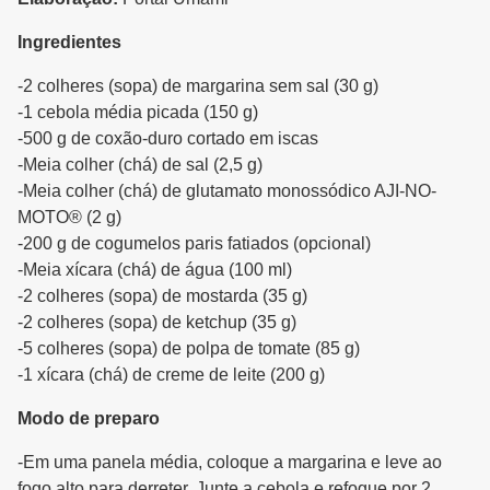
Ingredientes
-2 colheres (sopa) de margarina sem sal (30 g)
-1 cebola média picada (150 g)
-500 g de coxão-duro cortado em iscas
-Meia colher (chá) de sal (2,5 g)
-Meia colher (chá) de glutamato monossódico AJI-NO-
MOTO® (2 g)
-200 g de cogumelos paris fatiados (opcional)
-Meia xícara (chá) de água (100 ml)
-2 colheres (sopa) de mostarda (35 g)
-2 colheres (sopa) de ketchup (35 g)
-5 colheres (sopa) de polpa de tomate (85 g)
-1 xícara (chá) de creme de leite (200 g)
Modo de preparo
-Em uma panela média, coloque a margarina e leve ao
fogo alto para derreter. Junte a cebola e refogue por 2