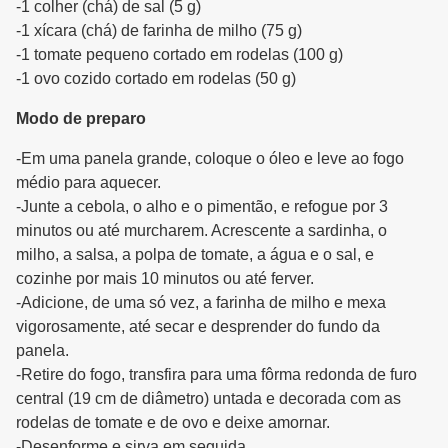
-1 colher (chá) de sal (5 g)
-1 xícara (chá) de farinha de milho (75 g)
-1 tomate pequeno cortado em rodelas (100 g)
-1 ovo cozido cortado em rodelas (50 g)
Modo de preparo
-Em uma panela grande, coloque o óleo e leve ao fogo
médio para aquecer.
-Junte a cebola, o alho e o pimentão, e refogue por 3
minutos ou até murcharem. Acrescente a sardinha, o
milho, a salsa, a polpa de tomate, a água e o sal, e
cozinhe por mais 10 minutos ou até ferver.
-Adicione, de uma só vez, a farinha de milho e mexa
vigorosamente, até secar e desprender do fundo da
panela.
-Retire do fogo, transfira para uma fôrma redonda de furo
central (19 cm de diâmetro) untada e decorada com as
rodelas de tomate e de ovo e deixe amornar.
-Desenforme e sirva em seguida.