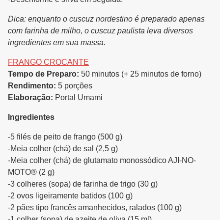
Dica: enquanto o cuscuz nordestino é preparado apenas
com farinha de milho, o cuscuz paulista leva diversos
ingredientes em sua massa.
FRANGO CROCANTE
Tempo de Preparo:
50 minutos (+ 25 minutos de forno)
Rendimento:
5 porções
Elaboração:
Portal Umami
Ingredientes
-5 filés de peito de frango (500 g)
-Meia colher (chá) de sal (2,5 g)
-Meia colher (chá) de glutamato monossódico AJI-NO-
MOTO® (2 g)
-3 colheres (sopa) de farinha de trigo (30 g)
-2 ovos ligeiramente batidos (100 g)
-2 pães tipo francês amanhecidos, ralados (100 g)
-1 colher (sopa) de azeite de oliva (15 ml)