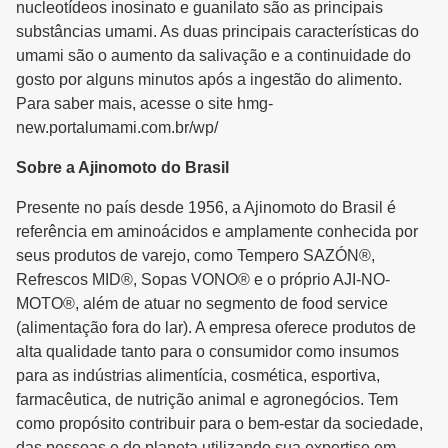
nucleotídeos inosinato e guanilato são as principais
substâncias umami. As duas principais características do
umami são o aumento da salivação e a continuidade do
gosto por alguns minutos após a ingestão do alimento.
Para saber mais, acesse o site hmg-
new.portalumami.com.br/wp/
Sobre a Ajinomoto do Brasil
Presente no país desde 1956, a Ajinomoto do Brasil é
referência em aminoácidos e amplamente conhecida por
seus produtos de varejo, como Tempero SAZÓN®,
Refrescos MID®, Sopas VONO® e o próprio AJI-NO-
MOTO®, além de atuar no segmento de food service
(alimentação fora do lar). A empresa oferece produtos de
alta qualidade tanto para o consumidor como insumos
para as indústrias alimentícia, cosmética, esportiva,
farmacêutica, de nutrição animal e agronegócios. Tem
como propósito contribuir para o bem-estar da sociedade,
das pessoas e do planeta utilizando sua expertise em