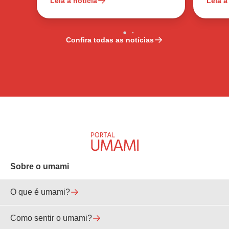
Leia a notícia
Leia a
Confira todas as notícias
Sobre o umami
O que é umami?
Como sentir o umami?