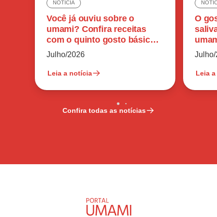
NOTÍCIA
NOTÍC
Você já ouviu sobre o
O gos
umami? Confira receitas
saliv
com o quinto gosto básico
umam
do paladar humano
perc
Julho/2026
Julho
Leia a notícia
Leia a
Confira todas as notícias