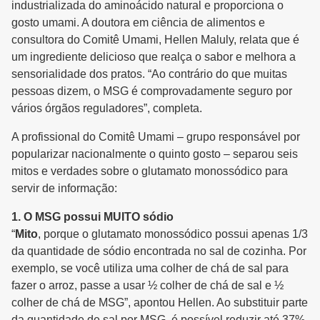
industrializada do aminoácido natural e proporciona o
gosto umami. A doutora em ciência de alimentos e
consultora do Comitê Umami, Hellen Maluly, relata que é
um ingrediente delicioso que realça o sabor e melhora a
sensorialidade dos pratos. “Ao contrário do que muitas
pessoas dizem, o MSG é comprovadamente seguro por
vários órgãos reguladores”, completa.
A profissional do Comitê Umami – grupo responsável por
popularizar nacionalmente o quinto gosto – separou seis
mitos e verdades sobre o glutamato monossódico para
servir de informação:
1. O MSG possui MUITO sódio
“
Mito
, porque o glutamato monossódico possui apenas 1/3
da quantidade de sódio encontrada no sal de cozinha. Por
exemplo, se você utiliza uma colher de chá de sal para
fazer o arroz, passe a usar ½ colher de chá de sal e ½
colher de chá de MSG”, apontou Hellen. Ao substituir parte
da quantidade de sal por MSG, é possível reduzir até 37%