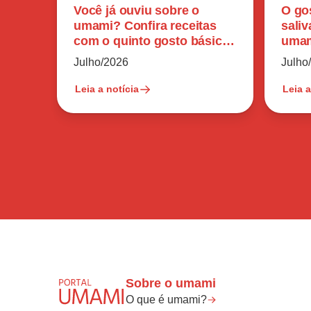
Você já ouviu sobre o
O go
umami? Confira receitas
sali
com o quinto gosto básico
umam
do paladar humano
perc
Julho/2026
Julho
Leia a notícia
Leia a
Sobre o umami
O que é umami?