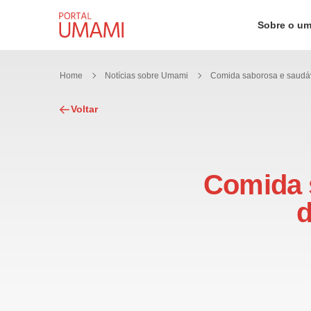
Ir direto ao conteúdo
Sobre o u
Home
Notícias sobre Umami
Voltar
Comida s
d