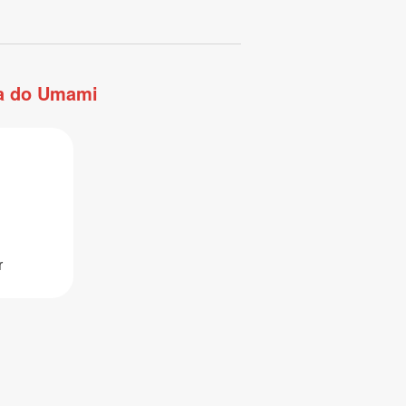
ia do Umami
r