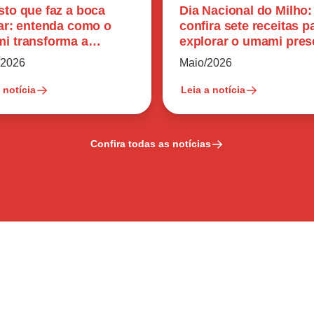
sto que faz a boca
Dia Nacional do Milho:
var: entenda como o
confira sete receitas p
i transforma a
explorar o umami pres
epção dos alimentos
no ingrediente
/2026
Maio/2026
 notícia
Leia a notícia
Confira todas as notícias