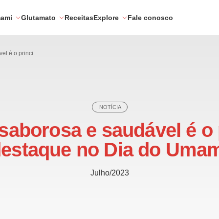
mami
Glutamato
Receitas
Explore
Fale conosco
Comida saborosa e saudável é o principal destaque no Dia do Umami
NOTÍCIA
aborosa e saudável é o 
estaque no Dia do Uma
Julho/2023