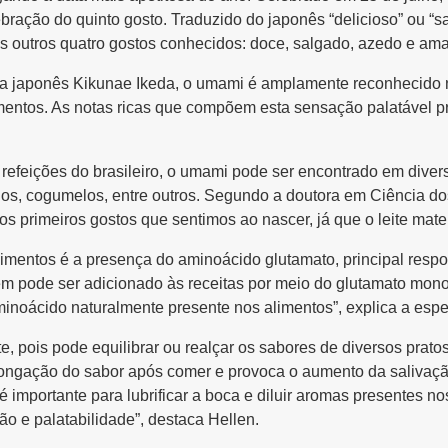
bração do quinto gosto. Traduzido do japonês “delicioso” ou “s
s outros quatro gostos conhecidos: doce, salgado, azedo e ama
ta japonês Kikunae Ikeda, o umami é amplamente reconhecido n
limentos. As notas ricas que compõem esta sensação palatável
refeições do brasileiro, o umami pode ser encontrado em diver
ados, cogumelos, entre outros. Segundo a doutora em Ciência d
os primeiros gostos que sentimos ao nascer, já que o leite mat
limentos é a presença do aminoácido glutamato, principal resp
m pode ser adicionado às receitas por meio do glutamato monos
noácido naturalmente presente nos alimentos”, explica a espec
e, pois pode equilibrar ou realçar os sabores de diversos prat
longação do sabor após comer e provoca o aumento da salivaçã
 é importante para lubrificar a boca e diluir aromas presentes no
o e palatabilidade”, destaca Hellen.