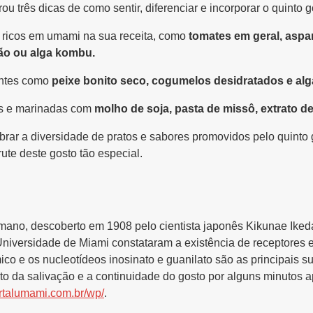
 três dicas de como sentir, diferenciar e incorporar o quinto g
s ricos em umami na sua receita, como
tomates em geral, aspa
ão ou alga kombu.
ientes como
peixe bonito seco, cogumelos desidratados e alg
s e marinadas com
molho de soja, pasta de missô, extrato 
rar a diversidade de pratos e sabores promovidos pelo quinto 
rute deste gosto tão especial.
mano, descoberto em 1908 pelo cientista japonês Kikunae Ikeda
iversidade de Miami constataram a existência de receptores es
ico e os nucleotídeos inosinato e guanilato são as principais s
o da salivação e a continuidade do gosto por alguns minutos a
talumami.com.br/wp/
.