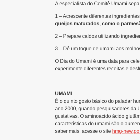
A especialista do Comitê Umami separou
1 – Acrescente diferentes ingrediente
queijos maturados, como o parmes
2 – Prepare caldos utilizando ingred
3 – Dê um toque de umami aos molho
O Dia do Umami é uma data para celeb
experimente diferentes receitas e desf
UMAMI
É o quinto gosto básico do paladar hu
ano 2000, quando pesquisadores da Un
gustativas. O aminoácido ácido glutâm
características do umami são o aument
saber mais, acesse o site
hmg-new.por