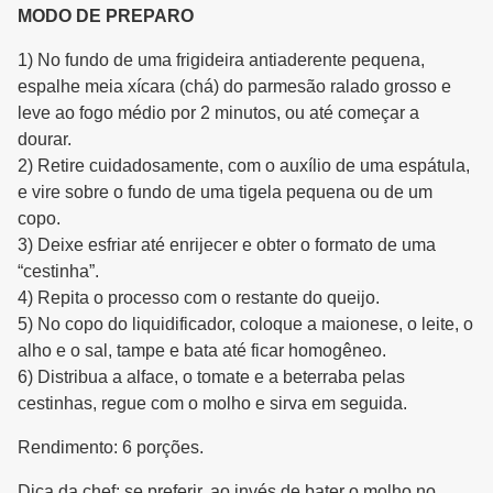
MODO DE PREPARO
1) No fundo de uma frigideira antiaderente pequena,
espalhe meia xícara (chá) do parmesão ralado grosso e
leve ao fogo médio por 2 minutos, ou até começar a
dourar.
2) Retire cuidadosamente, com o auxílio de uma espátula,
e vire sobre o fundo de uma tigela pequena ou de um
copo.
3) Deixe esfriar até enrijecer e obter o formato de uma
“cestinha”.
4) Repita o processo com o restante do queijo.
5) No copo do liquidificador, coloque a maionese, o leite, o
alho e o sal, tampe e bata até ficar homogêneo.
6) Distribua a alface, o tomate e a beterraba pelas
cestinhas, regue com o molho e sirva em seguida.
Rendimento: 6 porções.
Dica da chef: se preferir, ao invés de bater o molho no