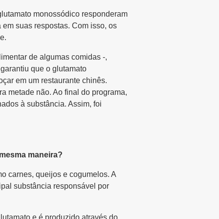
o glutamato monossódico responderam
a em suas respostas. Com isso, os
e.
limentar de algumas comidas -,
garantiu que o glutamato
oçar em um restaurante chinês.
a metade não. Ao final do programa,
dos à substância. Assim, foi
a mesma maneira?
o carnes, queijos e cogumelos. A
pal substância responsável por
glutamato e é produzido através do