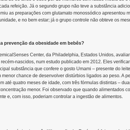
ada refeição. Já o segundo grupo não teve a substância adici
miu as preparações com glutamato monossódico apresentou mel
munidade, e no bem estar; já o grupo controle não obteve os me
ra a prevenção da obesidade em bebês?
icalSenses Center, da Philadelphia, Estados Unidos, avaliar
recém-nascidos, num estudo publicado em 2012. Eles verificar
ncipal substância que confere o gosto Umami – presente do leit
enor chance de desenvolver distúrbios ligados ao peso. A pes
m até quatro meses de idade, com três fórmulas distintas – du
 concentração menor. Foi observado que quando alimentados co
e e, com isso, poderiam controlar a ingestão de alimentos.