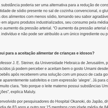
a substância poderia ser uma alternativa para a redução de co
idade de sódio presente no sal de cozinha convencional, o g
 dos alimentos com menos sódio, tornando seu sabor agradáve
 em alguns produtos industrializados, seu consumo pela média
ara o aumento da pressão arterial. “O aumento da pressão arteria
 indivíduo e não pode ser atribuído a um único ingrediente ou p
ui para a aceitação alimentar de crianças e idosos?
fessor J. E. Steiner, da Universidade Hebraica de Jerusalém, 
scidos já podem perceber e aceitam bem o gosto Umami desde o
 bebês após receberem uma solução com um pouco de cada gost
parentemente satisfeitos e com expressão ‘alegre’. Já para o 
muito clara. “Isto porque o leite materno possui substâncias 
ões”, explica Maluly.
envolvido por pesquisadores do Hospital Okanoki, do Japão, di
dia de 83 anos e outro por 15 membros com idade média de 84 