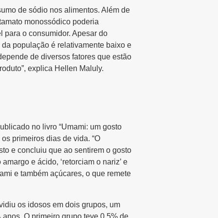
nsumo de sódio nos alimentos. Além de
lutamato monossódico poderia
l para o consumidor. Apesar do
 da população é relativamente baixo e
l depende de diversos fatores que estão
roduto”, explica Hellen Maluly.
publicado no livro “Umami: um gosto
s primeiros dias de vida. “O
o e concluiu que ao sentirem o gosto
amargo e ácido, ‘retorciam o nariz’ e
Umami e também açúcares, o que remete
vidiu os idosos em dois grupos, um
anos. O primeiro grupo teve 0,5% de