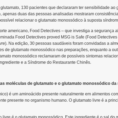
glutamato, 130 pacientes que declararam ter sensibilidade a
do, apenas duas das pessoas analisadas mostraram consistênci
ossível relacionar o glutamato monossódico à suposta síndrom
orte americano, Food Detectives – que investiga a segurança a
inada Food Detectives proved MSG is Safe (Food Detectives 
vre). Na edição, 30 pessoas saudáveis foram convidadas a alm
es de glutamato monossódico nas preparações, enquanto a outr
amato monossódico reclamaram de possíveis sintomas relaciona
 ingrediente e a Síndrome do Restaurante Chinês.
as moléculas de glutamato e o glutamato monossódico d
mico) é um aminoácido presente naturalmente em alimentos com
e presente no organismo humano. O glutamato livre é a princi
o livre é o glutamato monossódico. Este ingrediente é o sal do 