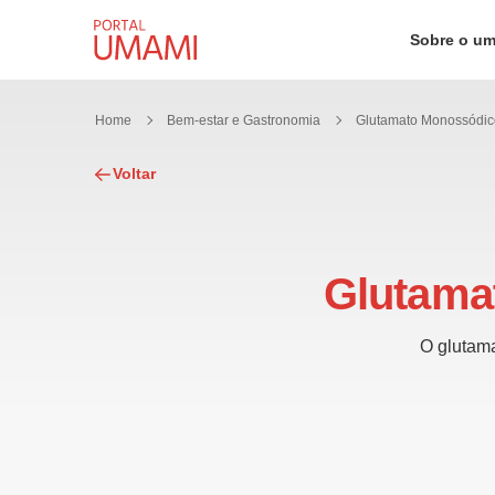
Ir direto ao conteúdo
Sobre o u
Home
Bem-estar e Gastronomia
Voltar
Glutama
O glutama