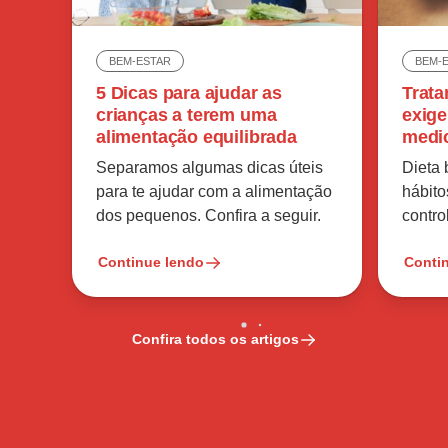
BEM-ESTAR
BEM-
5 Dicas para ajudar as
Trata
crianças a terem uma
exige
alimentação equilibrada
medi
Separamos algumas dicas úteis
Dieta
para te ajudar com a alimentação
hábito
dos pequenos. Confira a seguir.
contro
Continue lendo
Conti
Confira todos os artigos