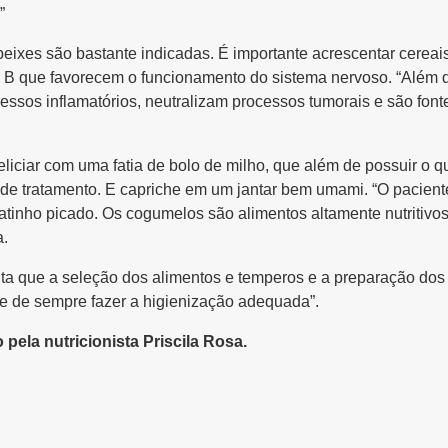
”
ixes são bastante indicadas. É importante acrescentar cereais 
 B que favorecem o funcionamento do sistema nervoso. “Além di
essos inflamatórios, neutralizam processos tumorais e são fonte 
liciar com uma fatia de bolo de milho, que além de possuir o q
e de tratamento. E capriche em um jantar bem umami. “O pacie
atinho picado. Os cogumelos são alimentos altamente nutritiv
a.
a que a seleção dos alimentos e temperos e a preparação dos 
-se de sempre fazer a higienização adequada”.
 pela nutricionista Priscila Rosa.