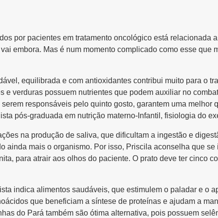
ados por pacientes em tratamento oncológico está relacionada 
ite vai embora. Mas é num momento complicado como esse que m
vel, equilibrada e com antioxidantes contribui muito para o tr
 e verduras possuem nutrientes que podem auxiliar no combate 
serem responsáveis pelo quinto gosto, garantem uma melhor qu
nista pós-graduada em nutrição materno-Infantil, fisiologia do ex
ações na produção de saliva, que dificultam a ingestão e digest
do ainda mais o organismo. Por isso, Priscila aconselha que se 
, para atrair aos olhos do paciente. O prato deve ter cinco cores
nista indica alimentos saudáveis, que estimulem o paladar e o a
oácidos que beneficiam a síntese de proteínas e ajudam a mant
nhas do Pará também são ótima alternativa, pois possuem selê