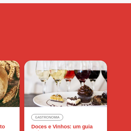
GASTRONOMIA
to
Doces e Vinhos: um guia