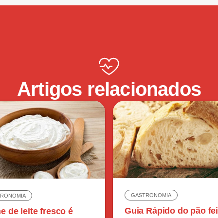
Artigos relacionados
GASTRONOMIA
TRONOMIA
Guia Rápido do pão fei
 de leite fresco é